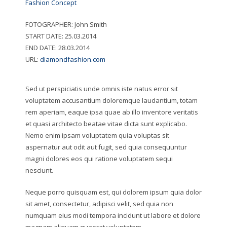
Fashion Concept
FOTOGRAPHER:
John Smith
START DATE:
25.03.2014
END DATE:
28.03.2014
URL:
diamondfashion.com
Sed ut perspiciatis unde omnis iste natus error sit
voluptatem accusantium doloremque laudantium, totam
rem aperiam, eaque ipsa quae ab illo inventore veritatis
et quasi architecto beatae vitae dicta sunt explicabo.
Nemo enim ipsam voluptatem quia voluptas sit
aspernatur aut odit aut fugit, sed quia consequuntur
magni dolores eos qui ratione voluptatem sequi
nesciunt.
Neque porro quisquam est, qui dolorem ipsum quia dolor
sit amet, consectetur, adipisci velit, sed quia non
numquam eius modi tempora incidunt ut labore et dolore