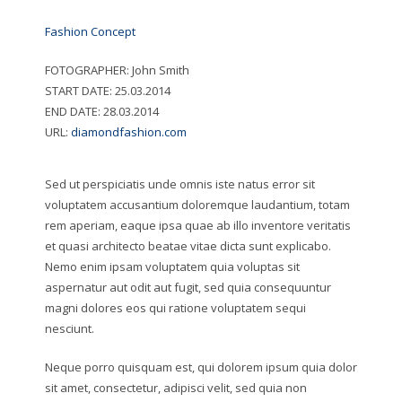
Fashion Concept
FOTOGRAPHER:
John Smith
START DATE:
25.03.2014
END DATE:
28.03.2014
URL:
diamondfashion.com
Sed ut perspiciatis unde omnis iste natus error sit
voluptatem accusantium doloremque laudantium, totam
rem aperiam, eaque ipsa quae ab illo inventore veritatis
et quasi architecto beatae vitae dicta sunt explicabo.
Nemo enim ipsam voluptatem quia voluptas sit
aspernatur aut odit aut fugit, sed quia consequuntur
magni dolores eos qui ratione voluptatem sequi
nesciunt.
Neque porro quisquam est, qui dolorem ipsum quia dolor
sit amet, consectetur, adipisci velit, sed quia non