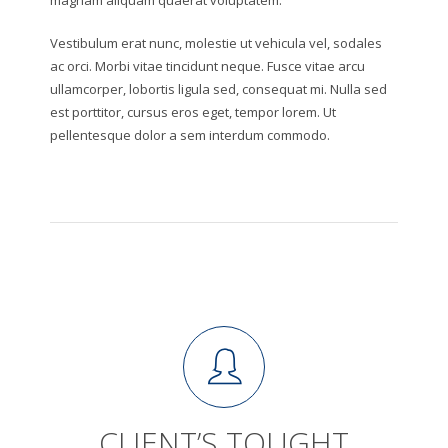
magnam aliquam quaerat voluptatem.
Vestibulum erat nunc, molestie ut vehicula vel, sodales
ac orci. Morbi vitae tincidunt neque. Fusce vitae arcu
ullamcorper, lobortis ligula sed, consequat mi. Nulla sed
est porttitor, cursus eros eget, tempor lorem. Ut
pellentesque dolor a sem interdum commodo.
CLIENT’S TOUGHT