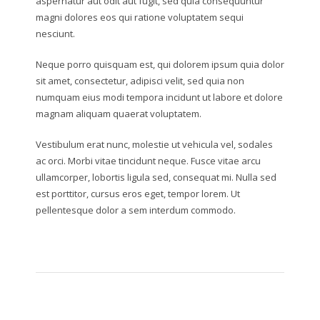
aspernatur aut odit aut fugit, sed quia consequuntur
magni dolores eos qui ratione voluptatem sequi
nesciunt.
Neque porro quisquam est, qui dolorem ipsum quia dolor
sit amet, consectetur, adipisci velit, sed quia non
numquam eius modi tempora incidunt ut labore et dolore
magnam aliquam quaerat voluptatem.
Vestibulum erat nunc, molestie ut vehicula vel, sodales
ac orci. Morbi vitae tincidunt neque. Fusce vitae arcu
ullamcorper, lobortis ligula sed, consequat mi. Nulla sed
est porttitor, cursus eros eget, tempor lorem. Ut
pellentesque dolor a sem interdum commodo.