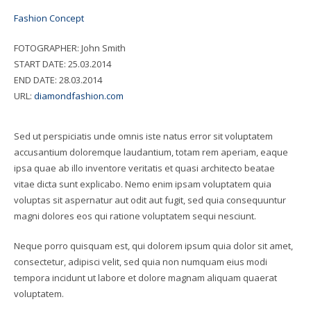
Fashion Concept
FOTOGRAPHER:
John Smith
START DATE:
25.03.2014
END DATE:
28.03.2014
URL:
diamondfashion.com
Sed ut perspiciatis unde omnis iste natus error sit voluptatem
accusantium doloremque laudantium, totam rem aperiam, eaque
ipsa quae ab illo inventore veritatis et quasi architecto beatae
vitae dicta sunt explicabo. Nemo enim ipsam voluptatem quia
voluptas sit aspernatur aut odit aut fugit, sed quia consequuntur
magni dolores eos qui ratione voluptatem sequi nesciunt.
Neque porro quisquam est, qui dolorem ipsum quia dolor sit amet,
consectetur, adipisci velit, sed quia non numquam eius modi
tempora incidunt ut labore et dolore magnam aliquam quaerat
voluptatem.