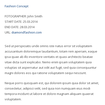
Fashion Concept
FOTOGRAPHER:
John Smith
START DATE:
25.03.2014
END DATE:
28.03.2014
URL:
diamondfashion.com
Sed ut perspiciatis unde omnis iste natus error sit voluptatem
accusantium doloremque laudantium, totam rem aperiam, eaque
ipsa quae ab illo inventore veritatis et quasi architecto beatae
vitae dicta sunt explicabo. Nemo enim ipsam voluptatem quia
voluptas sit aspernatur aut odit aut fugit, sed quia consequuntur
magni dolores eos qui ratione voluptatem sequi nesciunt.
Neque porro quisquam est, qui dolorem ipsum quia dolor sit amet,
consectetur, adipisci velit, sed quia non numquam eius modi
tempora incidunt ut labore et dolore magnam aliquam quaerat
voluptatem.